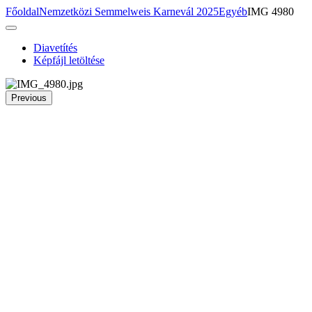
Főoldal
Nemzetközi Semmelweis Karnevál 2025
Egyéb
IMG 4980
Diavetítés
Képfájl letöltése
Previous