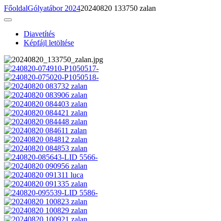
Főoldal
Gólyatábor 2024
20240820 133750 zalan
Diavetítés
Képfájl letöltése