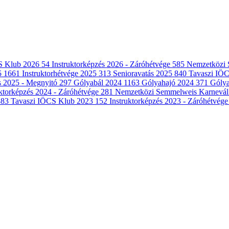
S Klub 2026
54
Instruktorképzés 2026 - Záróhétvége
585
Nemzetközi 
5
1661
Instruktorhétvége 2025
313
Senioravatás 2025
840
Tavaszi IÖ
és 2025 - Megnyitó
297
Gólyabál 2024
1163
Gólyahajó 2024
371
Gólya
uktorképzés 2024 - Záróhétvége
281
Nemzetközi Semmelweis Karnevá
383
Tavaszi IÖCS Klub 2023
152
Instruktorképzés 2023 - Záróhétvég