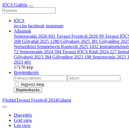
IÖCS Galéria
IÖCS
iocs.hu
facebook
instagram
Albumok
Senioravatás 2026
602
Tavaszi Fesztivál 2026
99
Tavaszi IÖC
268
Gólyabál 2025
1280
Gólyahajó 2025
381
Gólyatábor 202
Nemzetközi Semmelweis Karnevál 2025
1432
Instruktorképz
72
Senioravatás 2024
594
Tavaszi IÖCS Klub 2024
227
Instr
Gólyahajó 2023
384
Gólyatábor 2023
108
Senioravatás 2023
2023
401
17170 kép
Bejelentkezés
Jegyezz meg
Bejelentkezés
Főoldal
Tavaszi Fesztivál 2024
Gálaest
Diavetítés
Grid view
List view