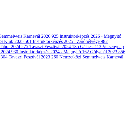
Semmelweis Karnevál 2026
925
Instruktorképzés 2026 - Megnyitó
CS Klub 2025
501
Instruktorképzés 2025 - Záróhétvége
982
tábor 2024
275
Tavaszi Fesztivál 2024
185
Gálaest
113
Versenynap
l 2024
930
Instruktorképzés 2024 - Megnyitó
162
Gólyabál 2023
856
e
304
Tavaszi Fesztivál 2023
260
Nemzetközi Semmelweis Karnevál