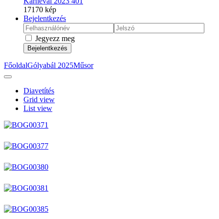
Karnevál 2023
401
17170 kép
Bejelentkezés
Jegyezz meg
Bejelentkezés
Főoldal
Gólyabál 2025
Műsor
Diavetítés
Grid view
List view